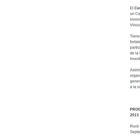
El
Cen
un Ce
innov
Vincu
Tiene
forta
partic
de la 
Inves
Asimi
organ
gener
a la 
PROG
2013
Rock 
Septi