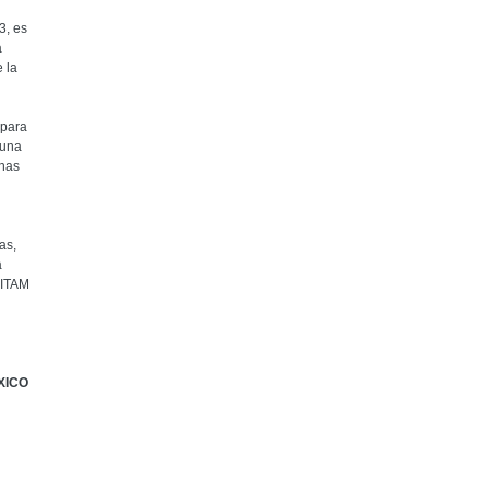
3, es
a
 la
 para
 una
rnas
as,
a
 ITAM
XICO