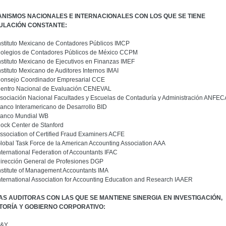
NISMOS NACIONALES E INTERNACIONALES CON LOS QUE SE TIENE
ULACIÓN CONSTANTE:
nstituto Mexicano de Contadores Públicos IMCP
olegios de Contadores Públicos de México CCPM
nstituto Mexicano de Ejecutivos en Finanzas IMEF
nstituto Mexicano de Auditores Internos IMAI
onsejo Coordinador Empresarial CCE
entro Nacional de Evaluación CENEVAL
sociación Nacional Facultades y Escuelas de Contaduría y Administración ANFEC
anco Interamericano de Desarrollo BID
anco Mundial WB
ock Center de Stanford
ssociation of Certified Fraud Examiners ACFE
lobal Task Force de la American Accounting Association AAA
nternational Federation of Accountants IFAC
irección General de Profesiones DGP
nstitute of Management Accountants IMA
nternational Association for Accounting Education and Research IAAER
AS AUDITORAS CON LAS QUE SE MANTIENE SINERGIA EN INVESTIGACIÓN,
TORÍA Y GOBIERNO CORPORATIVO:
&Y