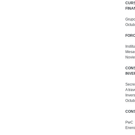
CURS
FINAN
Grupo
Octub
FORO
Insti
Mesas
Novie
CONS
INVE
Secre
A tra
Inver
Octub
CONS
PwC
Enero