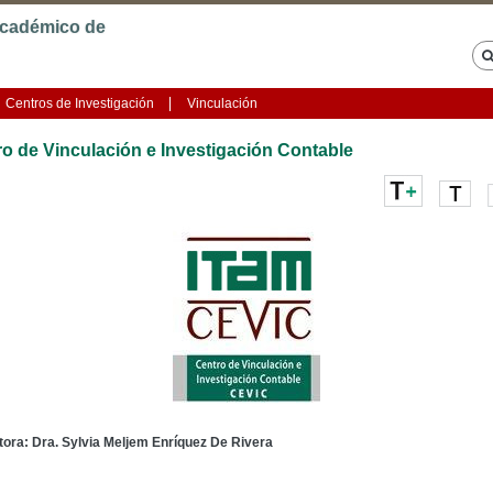
Jump to navigation
cadémico de
Centros de Investigación
Vinculación
o de Vinculación e Investigación Contable
tora: Dra. Sylvia Meljem Enríquez De Rivera