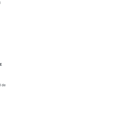
N
E
l de