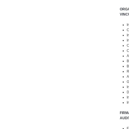
ORGA
VINC
I
C
I
I
C
C
A
B
B
R
A
G
I
D
I
I
FIRM
AUDI
E