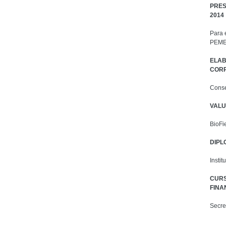
PRES
2014
Para 
PEMEX
ELAB
CORP
Conse
VALU
BioFi
DIPL
Instit
CURS
FINA
Secre