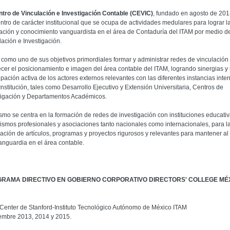
tro de Vinculación e Investigación Contable (CEVIC)
, fundado en agosto de 201
ntro de carácter institucional que se ocupa de actividades medulares para lograr l
ación y conocimiento vanguardista en el área de Contaduría del ITAM por medio de
lación e Investigación.
 como uno de sus objetivos primordiales formar y administrar redes de vinculación
lecer el posicionamiento e imagen del área contable del ITAM, logrando sinergias y
ipación activa de los actores externos relevantes con las diferentes instancias inte
Institución, tales como Desarrollo Ejecutivo y Extensión Universitaria, Centros de
tigación y Departamentos Académicos.
smo se centra en la formación de redes de investigación con instituciones educativ
ismos profesionales y asociaciones tanto nacionales como internacionales, para l
ación de artículos, programas y proyectos rigurosos y relevantes para mantener al
vanguardia en el área contable.
RAMA DIRECTIVO EN GOBIERNO CORPORATIVO DIRECTORS' COLLEGE MÉ
Center de Stanford-Instituto Tecnológico Autónomo de México ITAM
embre 2013, 2014 y 2015.